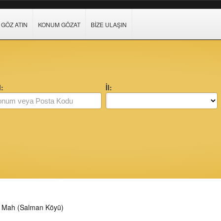
GÖZ ATIN
KONUM GÖZAT
BIZE ULAŞIN
:
İl:
ü Mah (Salman Köyü)