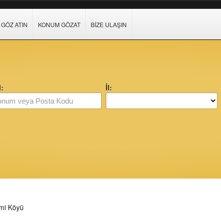
GÖZ ATIN
KONUM GÖZAT
BIZE ULAŞIN
:
İl:
mi Köyü