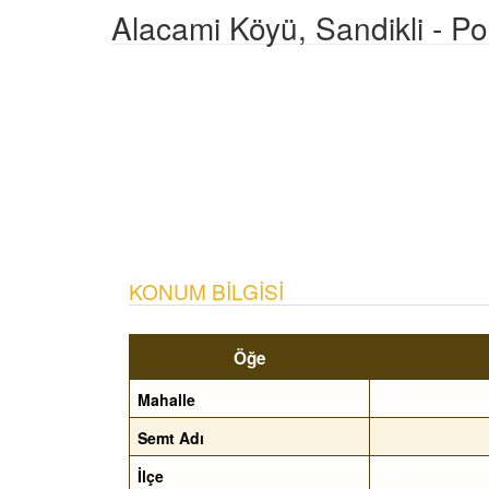
Alacami Köyü, Sandikli - P
KONUM BILGISI
Öğe
Mahalle
Semt Adı
İlçe