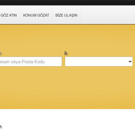
GÖZ ATIN
KONUM GÖZAT
BIZE ULAŞIN
:
İl:
h