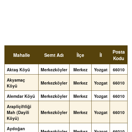
Posta
Mahalle
Semt Adı
İlçe
İl
Kodu
Aktaş Köyü
Merkezköyler
Merkez
Yozgat
66010
Akyamaç
Merkezköyler
Merkez
Yozgat
66010
Köyü
Alemdar Köyü
Merkezköyler
Merkez
Yozgat
66010
Arapliçiftliği
Mah (Dayili
Merkezköyler
Merkez
Yozgat
66010
Köyü)
Aydoğan
Merkezköyler
Merkez
Yozgat
66010