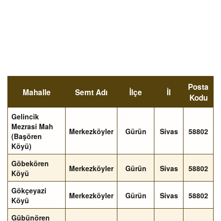
Posta
Mahalle
Semt Adı
İlçe
İl
Kodu
Gelincik
Mezrasi Mah
Merkezköyler
Gürün
Sivas
58802
(Başören
Köyü)
Göbekören
Merkezköyler
Gürün
Sivas
58802
Köyü
Gökçeyazi
Merkezköyler
Gürün
Sivas
58802
Köyü
Gübünören