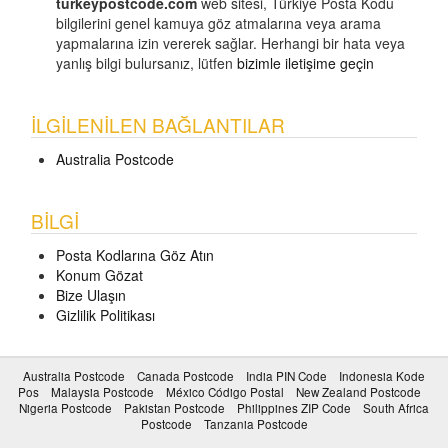
turkeypostcode.com
web sitesi, Türkiye Posta Kodu
bilgilerini genel kamuya göz atmalarına veya arama
yapmalarına izin vererek sağlar. Herhangi bir hata veya
yanlış bilgi bulursanız, lütfen
bizimle iletişime geçin
İLGILENILEN BAĞLANTILAR
Australia Postcode
BILGI
Posta Kodlarına Göz Atın
Konum Gözat
Bize Ulaşın
Gizlilik Politikası
Australia Postcode
Canada Postcode
India PIN Code
Indonesia Kode
Pos
Malaysia Postcode
México Código Postal
New Zealand Postcode
Nigeria Postcode
Pakistan Postcode
Philippines ZIP Code
South Africa
Postcode
Tanzania Postcode