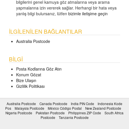
bilgilerini genel kamuya göz atmalarına veya arama
yapmalarına izin vererek sağlar. Herhangi bir hata veya
yanlış bilgi bulursanız, lütfen
bizimle iletişime geçin
İLGILENILEN BAĞLANTILAR
Australia Postcode
BILGI
Posta Kodlarına Göz Atın
Konum Gözat
Bize Ulaşın
Gizlilik Politikası
Australia Postcode
Canada Postcode
India PIN Code
Indonesia Kode
Pos
Malaysia Postcode
México Código Postal
New Zealand Postcode
Nigeria Postcode
Pakistan Postcode
Philippines ZIP Code
South Africa
Postcode
Tanzania Postcode